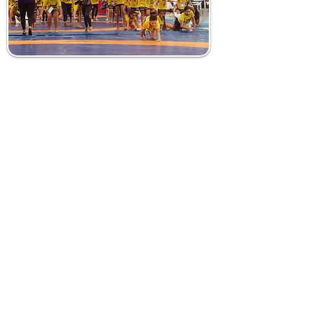
EMPODERAMENTO DE
MENINAS ATRAVÉS DO
ESPORTE
Nosso objetivo é promover
igualdade de gênero através do
esporte, empoderando jovens
para que saibam que elas
podem escolher ser o que
quiserem na vida.
Esporte é educação, te ensina a
vida!