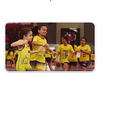
Valores
Autonomia, escuta ativa,
transversalidade,
responsabilização, pensamento
decolonial, protagonismo
diverso